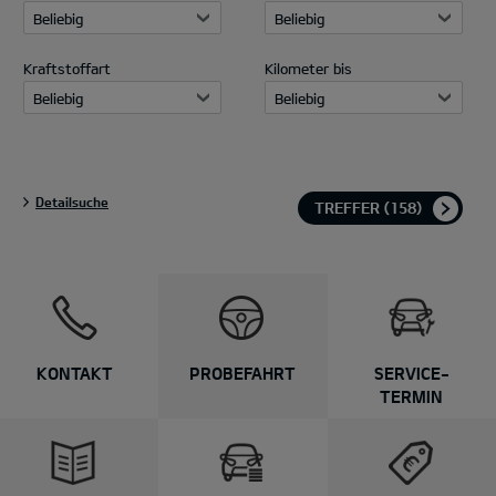
Beliebig
Beliebig
Kraftstoffart
Kilometer bis
Beliebig
Beliebig
Detailsuche
TREFFER
(158)
Preislisten
Alle Informationen und
KONTAKT
PROBEFAHRT
SERVICE-
Preise zu deinem Kia
TERMIN
Wunschmodell.
Mehr erfahren