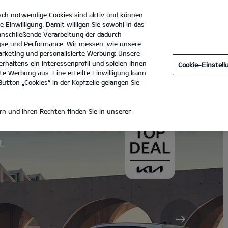
sch notwendige Cookies sind aktiv und können
Kia
e Einwilligung. Damit willigen Sie sowohl in das
 anschließende Verarbeitung der dadurch
se und Performance: Wir messen, wie unsere
Autohaus Konrad GmbH
Tel. :
03943-553960
rketing und personalisierte Werbung: Unsere
rhaltens ein Interessenprofil und spielen Ihnen
Cookie-Einstel
e Werbung aus. Eine erteilte Einwilligung kann
utton „Cookies“ in der Kopfzeile gelangen Sie
e.
n und Ihren Rechten finden Sie in unserer
t.