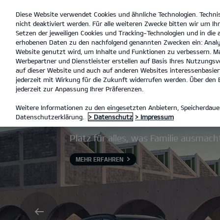
Diese Website verwendet Cookies und ähnliche Technologien. Techni
open
nicht deaktiviert werden. Für alle weiteren Zwecke bitten wir um Ihr
menu
Setzen der jeweiligen Cookies und Tracking-Technologien und in die
erhobenen Daten zu den nachfolgend genannten Zwecken ein: Analy
Website genutzt wird, um Inhalte und Funktionen zu verbessern. Ma
Werbepartner und Dienstleister erstellen auf Basis Ihres Nutzungsve
auf dieser Website und auch auf anderen Websites interessenbasiert
jederzeit mit Wirkung für die Zukunft widerrufen werden. Über den B
jederzeit zur Anpassung Ihrer Präferenzen.
Der Kia Sportag
Weitere Informationen zu den eingesetzten Anbietern, Speicherdauer
Datenschutzerklärung.
> Datenschutz
> Impressum
Platz für alles, was Familie ausmach
MEHR ERFAHREN