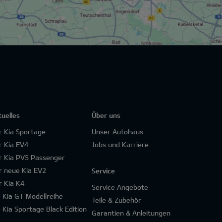
tuelles
Über uns
r Kia Sportage
Unser Autohaus
r Kia EV4
Jobs und Karriere
r Kia PV5 Passenger
r neue Kia EV2
Service
r Kia K4
Service Angebote
e Kia GT Modellreihe
Teile & Zubehör
e Kia Sportage Black Edition
Garantien & Anleitungen