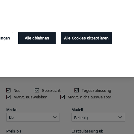
KONTAKT
lungen
Alle ablehnen
Alle Cookies akzeptieren
AKTUELLER
Die Kia Summer 
FAHRZEUGBESTAND
Dein elektrischer Sommer.
Neu
Gebraucht
Tageszulassung
MwSt. ausweisbar
MwSt. nicht ausweisbar
MEHR ERFAHREN
Marke
Modell
Kia
Beliebig
Preis bis
Erstzulassung ab