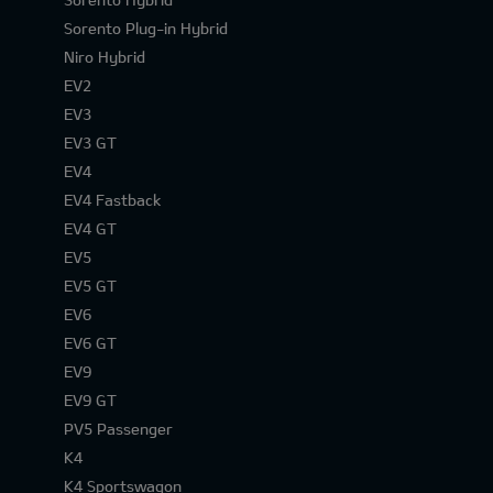
Sorento Plug-in Hybrid
Niro Hybrid
EV2
EV3
EV3 GT
EV4
EV4 Fastback
EV4 GT
EV5
EV5 GT
EV6
EV6 GT
EV9
EV9 GT
PV5 Passenger
K4
K4 Sportswagon