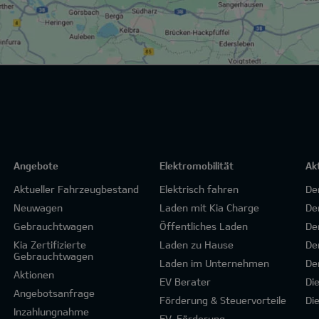
Angebote
Elektromobilität
Ak
Aktueller Fahrzeugbestand
Elektrisch fahren
De
Neuwagen
Laden mit Kia Charge
De
Gebrauchtwagen
Öffentliches Laden
De
Kia Zertifizierte
Laden zu Hause
De
Gebrauchtwagen
Laden im Unternehmen
De
Aktionen
EV Berater
Di
Angebotsanfrage
Förderung & Steuervorteile
Di
Inzahlungnahme
EV-Förderung