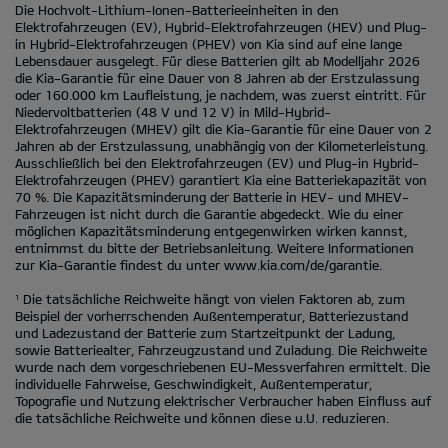
Die Hochvolt-Lithium-Ionen-Batterieeinheiten in den
Elektrofahrzeugen (EV), Hybrid-Elektrofahrzeugen (HEV) und Plug-
in Hybrid-Elektrofahrzeugen (PHEV) von Kia sind auf eine lange
Lebensdauer ausgelegt. Für diese Batterien gilt ab Modelljahr 2026
die Kia-Garantie für eine Dauer von 8 Jahren ab der Erstzulassung
oder 160.000 km Laufleistung, je nachdem, was zuerst eintritt. Für
Niedervoltbatterien (48 V und 12 V) in Mild-Hybrid-
Elektrofahrzeugen (MHEV) gilt die Kia-Garantie für eine Dauer von 2
Jahren ab der Erstzulassung, unabhängig von der Kilometerleistung.
Ausschließlich bei den Elektrofahrzeugen (EV) und Plug-in Hybrid-
Elektrofahrzeugen (PHEV) garantiert Kia eine Batteriekapazität von
70 %. Die Kapazitätsminderung der Batterie in HEV- und MHEV-
Fahrzeugen ist nicht durch die Garantie abgedeckt. Wie du einer
möglichen Kapazitätsminderung entgegenwirken wirken kannst,
entnimmst du bitte der Betriebsanleitung. Weitere Informationen
zur Kia-Garantie findest du unter
www.kia.com/de/garantie.
Die tatsächliche Reichweite hängt von vielen Faktoren ab, zum
1
Beispiel der vorherrschenden Außentemperatur, Batteriezustand
und Ladezustand der Batterie zum Startzeitpunkt der Ladung,
sowie Batteriealter, Fahrzeugzustand und Zuladung. Die Reichweite
wurde nach dem vorgeschriebenen EU-Messverfahren ermittelt. Die
individuelle Fahrweise, Geschwindigkeit, Außentemperatur,
Topografie und Nutzung elektrischer Verbraucher haben Einfluss auf
die tatsächliche Reichweite und können diese u.U. reduzieren.