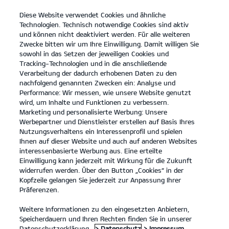
Diese Website verwendet Cookies und ähnliche
open
Technologien. Technisch notwendige Cookies sind aktiv
menu
und können nicht deaktiviert werden. Für alle weiteren
KONTAKT
Zwecke bitten wir um Ihre Einwilligung. Damit willigen Sie
sowohl in das Setzen der jeweiligen Cookies und
Tracking-Technologien und in die anschließende
...
ERSATZTEILE
Verarbeitung der dadurch erhobenen Daten zu den
nachfolgend genannten Zwecken ein: Analyse und
KIA ERSATZTEILE
Performance: Wir messen, wie unsere Website genutzt
wird, um Inhalte und Funktionen zu verbessern.
Marketing und personalisierte Werbung: Unsere
Werbepartner und Dienstleister erstellen auf Basis Ihres
Nutzungsverhaltens ein Interessenprofil und spielen
Ihnen auf dieser Website und auch auf anderen Websites
interessenbasierte Werbung aus. Eine erteilte
Einwilligung kann jederzeit mit Wirkung für die Zukunft
widerrufen werden. Über den Button „Cookies“ in der
Kia EV6 GT Elektromotor, 430 kW, AWD
(Strom/Reduktionsgetriebe);
Kopfzeile gelangen Sie jederzeit zur Anpassung Ihrer
430 kW (585 PS): Stromverbrauch kombiniert 20,6 kWh/100 km; CO₂-
Präferenzen.
Emissionen kombiniert 0 g/km; CO₂-Klasse A. Bis zu 424 km Reichweite.
1
Weitere Informationen zu den eingesetzten Anbietern,
Speicherdauern und Ihren Rechten finden Sie in unserer
Ersatzteile
Datenschutzerklärung.
> Datenschutz
> Impressum